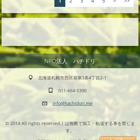
1
2
3
4
5
>
>>
NPO法人 ハチドリ
北海道札幌市西区発寒3条4丁目2-1
011-664-5390
info@hac
hidori.m
e
© 2014 All rights reserved.| は無断で加工・転送する事を禁じま
す。