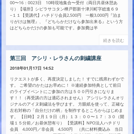
00〜16：0023日 10時現地集合〜受付（両日共昼休憩あ
り）【場所】シピラサコタン樺戸郡新十津川町字総進６９
−１１【受講代】ハチドリ会員2,500円 一般3,000円『泊ま
りがけは無理』、『どちらかだけなら参加出来る』という方
はどちらかだけの参加も可能です。参加費は半
続きを読む
第三回 アシリ・レラさんの刺繍講座
2018年01月17日 14:52
リクエストが多く、再度決定しました！ すでに残席わずかで
す。 ご希望のかたはお早めに！ ※連続参加特典として前日
のライブイベントにご参加の方は５００円引きになりま
す！！（再受講の方は適応されません） アシリレラさんオリ
ジナルのアイヌ刺繍法を学びます。 方眼紙を使って、正確な
左右対称の「自分だけの柄」を制作するところからはじめま
す。 【日時】２月１９日（月）１３：００〜１７：３０（開
場１５分前／お昼休憩有り） 【受講料】NPO法人ハチドリ
会員 4,000円／非会員 4,500円 （共に材料費込み 当日