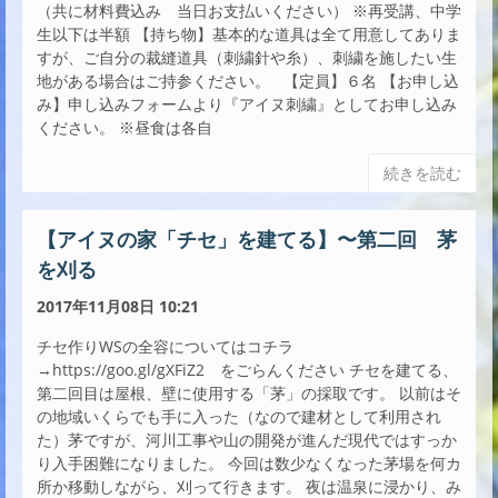
（共に材料費込み 当日お支払いください） ※再受講、中学
生以下は半額 【持ち物】基本的な道具は全て用意してありま
すが、ご自分の裁縫道具（刺繍針や糸）、刺繍を施したい生
地がある場合はご持参ください。 【定員】６名 【お申し込
み】申し込みフォームより『アイヌ刺繍』としてお申し込み
ください。 ※昼食は各自
続きを読む
【アイヌの家「チセ」を建てる】〜第二回 茅
を刈る
2017年11月08日 10:21
チセ作りWSの全容についてはコチラ
→https://goo.gl/gXFiZ2 をごらんください チセを建てる、
第二回目は屋根、壁に使用する「茅」の採取です。 以前はそ
の地域いくらでも手に入った（なので建材として利用され
た）茅ですが、河川工事や山の開発が進んだ現代ではすっか
り入手困難になりました。 今回は数少なくなった茅場を何カ
所か移動しながら、刈って行きます。 夜は温泉に浸かり、み