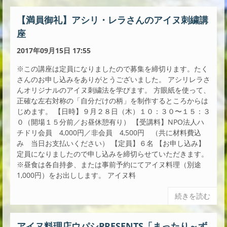
【満員御礼】アシリ・レラさんのアイヌ刺繍講
座
2017年09月15日 17:55
※この講座は定員になりましたので募集を締切ります。たく
さんのお申し込みをありがとうございました。 アシリレラさ
んオリジナルのアイヌ刺繍法を学びます。 方眼紙を使って、
正確な左右対称の「自分だけの柄」を制作するところからは
じめます。 【日時】９月２８日（木）１０：３０〜１５：３
０（開場１５分前／お昼休憩有り） 【受講料】NPO法人ハ
チドリ会員 4,000円／非会員 4,500円 （共に材料費込
み 当日お支払いください） 【定員】６名 【お申し込み】
定員になりましたので申し込みを締切らせていただきます。
※昼食は各自持参、または事前予約にてアイヌ料理（別途
1,000円）をお出しします。 アイヌ料
続きを読む
アイヌ料理店ウパシPRESENTS「まったり～ず