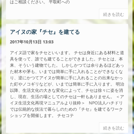
はご相談ください。 平取町への
続きを読む
アイヌの家『チセ』を建てる
2017年10月13日 13:03
アイヌ語で家をチセといいます。 チセは身近にある材料と道
具を使って、誰でも建てることができました。チセとは、本
来、そういう建物でした。 しかしかつては余りあるほどあっ
た材木や茅も、いまでは簡単に手に入れることができなくな
り、逆にかつてアイヌが簡単に手に入れることの出来なかっ
た釘やノコギリなどが、いまでは簡単に手に入ります。 明治
以降、生活文化の大きな変化によって、チセは徐々に姿を消
し、現在、生活の場としてのチセは一軒もありません。 ＜ア
イヌ生活文化再現マニュアルより抜粋＞ NPO法人ハチドリ
では伝統的な技法で暮らしのための『チセ』を建てるワーク
ショップを開催します。 チセコテ
続きを読む