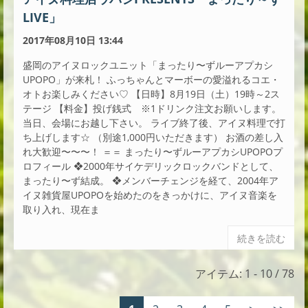
LIVE」
2017年08月10日 13:44
盛岡のアイヌロックユニット「まったり〜ずルーアプカシ
UPOPO」が来札！ ふっちゃんとマーボーの愛溢れるコエ・
オトお楽しみください♡ 【日時】8月19日（土）19時～2ス
テージ 【料金】投げ銭式 ※1ドリンク注文お願いします。
当日、会場にお越し下さい。 ライブ終了後、アイヌ料理で打
ち上げします☆ （別途1,000円いただきます） お酒の差し入
れ大歓迎〜〜〜！ ＝＝ まったり〜ずルーアプカシUPOPOプ
ロフィール ❖2000年サイケデリックロックバンドとして、
まったり〜ず結成。 ❖メンバーチェンジを経て、2004年ア
イヌ雑貨屋UPOPOを始めたのをきっかけに、アイヌ音楽を
取り入れ、現在ま
続きを読む
アイテム: 1 - 10 / 78