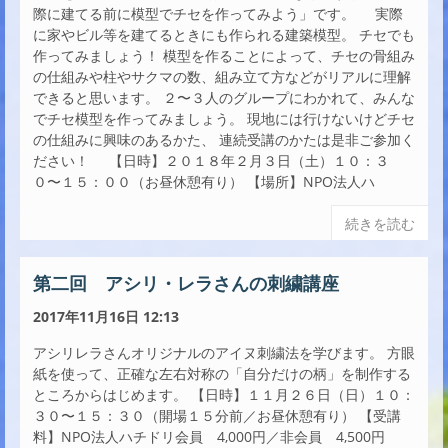
際に建てる前に模型でチセを作ってみよう」です。 実際
に家やビル等を建てるときにも作られる建築模型。 チセでも
作ってみましょう！ 模型を作ることによって、チセの骨組み
の仕組みや柱やサクマの数、組み立て方などがリアルに理解
できると思います。 ２〜３人のグループにわかれて、みんな
でチセ模型を作ってみましょう。 現地には行けないけどチセ
の仕組みに興味のあるかた、 連続受講のかたは是非ご参加く
ださい！ 【日時】２０１８年２月３日（土）１０：３
０〜１５：００（お昼休憩有り） 【場所】NPO法人ハ
続きを読む
第二回 アシリ・レラさんの刺繍講座
2017年11月16日 12:13
アシリレラさんオリジナルのアイヌ刺繍法を学びます。 方眼
紙を使って、正確な左右対称の「自分だけの柄」を制作する
ところからはじめます。 【日時】１１月２６日（日）１０：
３０〜１５：３０（開場１５分前／お昼休憩有り） 【受講
料】NPO法人ハチドリ会員 4,000円／非会員 4,500円