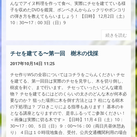
んなでアイヌ料理を作って食べ、実際にチセを建てている様
子を収めたDVDを鑑賞、ポンペさんからムックリやポンコリ
の弾き方を教えてもらいましょう！ 【日時】 12月2日（土）
10：30〜17：00 3日（日）9
続きを読む
チセを建てる〜第一回 樹木の伐採
2017年10月14日 11:25
チセ作りWSの全容についてはコチラをごらんください チセ
を建てる、第一回目は実際のチセを見学し、木を切り倒し、
樹皮を剥ぐ、まで行います。 チセっていったいどんな建造
物？ チセを建てるにはどのくらいの太さのどんな木が何本必
要なのか？ 狙った場所に木を倒す方法とは？ 柱になる樹木
の下処理は？ プロきこりによる指導もあります！ 基本のキ
となる講座となりますので、是非ふるってご参加ください！
＜画像は実際に切る木です＞ 【日時】11月４日（土）10：
30〜17：00、５日（日）９：00〜16：00（両日共昼休憩あ
り） ４日は１０時現地集合、受付。公共交通機関利用の場合